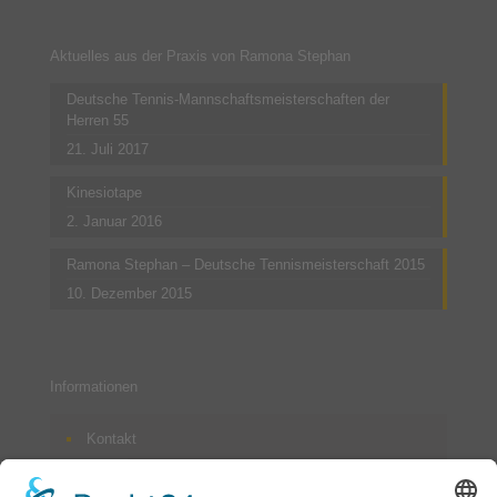
Aktuelles aus der Praxis von Ramona Stephan
Deutsche Tennis-Mannschaftsmeisterschaften der
Herren 55
21. Juli 2017
Kinesiotape
2. Januar 2016
Ramona Stephan – Deutsche Tennismeisterschaft 2015
10. Dezember 2015
Informationen
Kontakt
Impressum