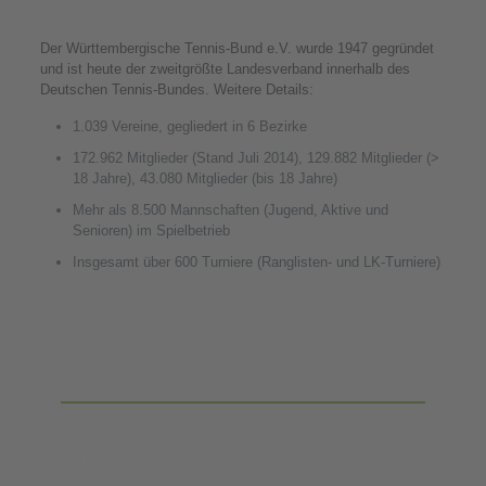
Der Württembergische Tennis-Bund e.V. wurde 1947 gegründet
und ist heute der zweitgrößte Landesverband innerhalb des
Deutschen Tennis-Bundes. Weitere Details:
1.039 Vereine, gegliedert in 6 Bezirke
172.962 Mitglieder (Stand Juli 2014), 129.882 Mitglieder (>
18 Jahre), 43.080 Mitglieder (bis 18 Jahre)
Mehr als 8.500 Mannschaften (Jugend, Aktive und
Senioren) im Spielbetrieb
Insgesamt über 600 Turniere (Ranglisten- und LK-Turniere)
Besuchen Sie die Website des Württembergischen Tennis-
Bundes e.V.!
Kontaktieren Sie uns!