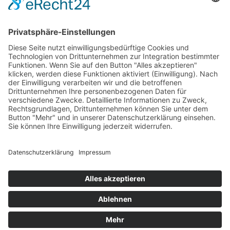
Datenschutzerklärung
Terminanfrage – ist Ihr Wunschtermin noch frei?
Schicken Sie uns einfach eine E-Mail an
info@stephan-
physio.de
– wir setzen uns schnellstmöglich mit Ihnen in
Verbindung und teilen Ihnen mit, ob Ihr Wunschtermin
verfügbar ist!
Abrechnung nur über private Kassen und Selbstzahler.
Hausbesuche auf Anfrage
© 2018 Ramona Stephan Physiotherapie. Alle Rechte
vorbehalten.