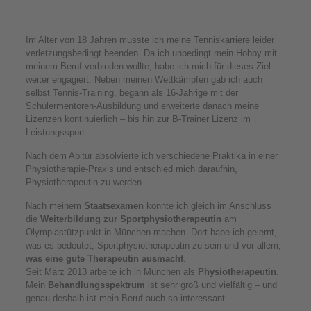
Im Alter von 18 Jahren musste ich meine Tenniskarriere leider
verletzungsbedingt beenden. Da ich unbedingt mein Hobby mit
meinem Beruf verbinden wollte, habe ich mich für dieses Ziel
weiter engagiert. Neben meinen Wettkämpfen gab ich auch
selbst Tennis-Training, begann als 16-Jährige mit der
Schülermentoren-Ausbildung und erweiterte danach meine
Lizenzen kontinuierlich – bis hin zur B-Trainer Lizenz im
Leistungssport.
Nach dem Abitur absolvierte ich verschiedene Praktika in einer
Physiotherapie-Praxis und entschied mich daraufhin,
Physiotherapeutin zu werden.
Nach meinem
Staatsexamen
konnte ich gleich im Anschluss
die
Weiterbildung zur Sportphysiotherapeutin
am
Olympiastützpunkt in München machen. Dort habe ich gelernt,
was es bedeutet, Sportphysiotherapeutin zu sein und vor allem,
was eine gute Therapeutin ausmacht
.
Seit März 2013 arbeite ich in München als
Physiotherapeutin
.
Mein
Behandlungsspektrum
ist sehr groß und vielfältig – und
genau deshalb ist mein Beruf auch so interessant.